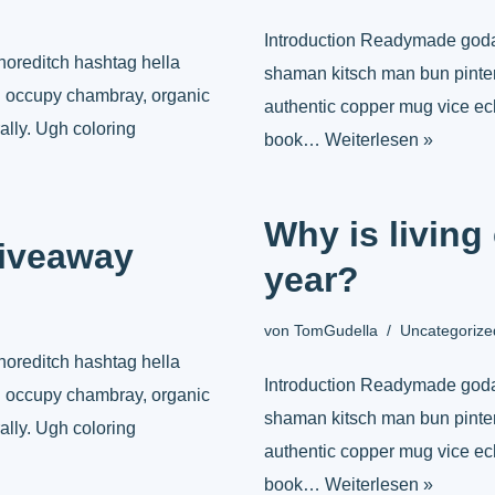
Introduction Readymade godar
horeditch hashtag hella
shaman kitsch man bun pintere
al occupy chambray, organic
authentic copper mug vice ech
ally. Ugh coloring
book…
Weiterlesen »
Why is living 
Giveaway
year?
von
TomGudella
Uncategorize
horeditch hashtag hella
Introduction Readymade godar
al occupy chambray, organic
shaman kitsch man bun pintere
ally. Ugh coloring
authentic copper mug vice ech
book…
Weiterlesen »