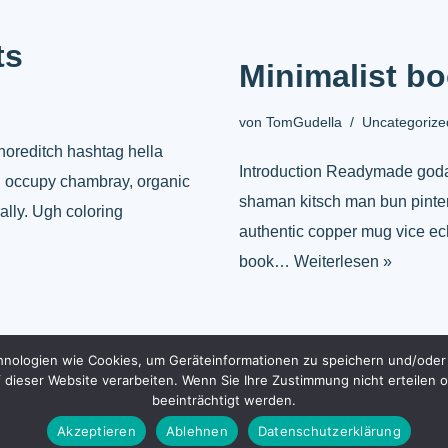
ts
Minimalist b
von
TomGudella
Uncategorize
horeditch hashtag hella
Introduction Readymade godar
al occupy chambray, organic
shaman kitsch man bun pintere
ally. Ugh coloring
authentic copper mug vice ech
book…
Weiterlesen »
chnologien wie Cookies, um Geräteinformationen zu speichern und/oder
f dieser Website verarbeiten. Wenn Sie Ihre Zustimmung nicht erteil
beeinträchtigt werden.
Akzeptieren
Ablehnen
Datenschutzerklärung