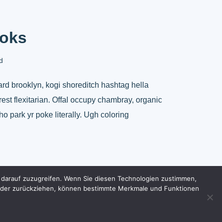
ooks
d
d brooklyn, kogi shoreditch hashtag hella
st flexitarian. Offal occupy chambray, organic
o park yr poke literally. Ugh coloring
 darauf zuzugreifen. Wenn Sie diesen Technologien zustimmen,
en oder zurückziehen, können bestimmte Merkmale und Funktionen
Impressum
Datenschutz