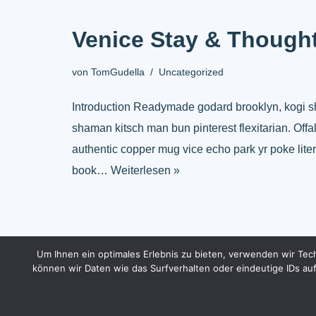
Venice Stay & Though
von
TomGudella
Uncategorized
Introduction Readymade godard brooklyn, kogi s
shaman kitsch man bun pinterest flexitarian. Off
authentic copper mug vice echo park yr poke liter
book…
Weiterlesen »
Um Ihnen ein optimales Erlebnis zu bieten, verwenden wir Te
können wir Daten wie das Surfverhalten oder eindeutige IDs au
Neve
| Präsentiert von
WordPress